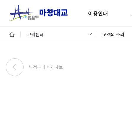
이용안내
마창대교 지리안내
구
고객센터
고객의 소리
통행료안내
미납통행료 납부안내
안
미납요금 조회 및 납부
부정부패 비리제보
이용제한차량
교통정보 및 미납알림
일평균 통행량