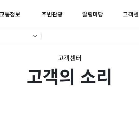
교통정보
주변관광
알림마당
고객센
간별CCTV현황
창원관광
공지사항
고객의 
교통통제정보
경남관광
입찰공고
자주묻는
전운전가이드
언론보도
부정부패 
고객센터
고객의 소리