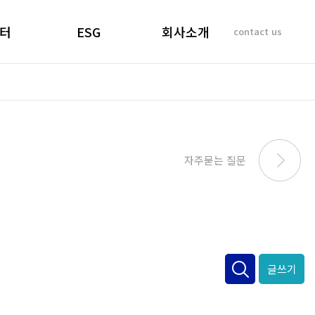
터
ESG
회사소개
contact us
소리
경영선언문
인사말
 질문
경영목표
기업이념
비리제보
ESG 실천
연혁
SUSTAINABILITY
사업개요 및 효과
자주묻는 질문
REPORT
마창대교 사진
오시는 길
글쓰기