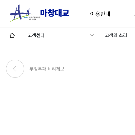
이용안내
마창대교 지리안내
구
고객센터
고객의 소리
통행료안내
미납통행료 납부안내
안
미납요금 조회 및 납부
부정부패 비리제보
이용제한차량
교통정보 및 미납알림
일평균 통행량