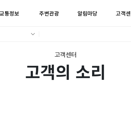
교통정보
주변관광
알림마당
고객센
간별CCTV현황
창원관광
공지사항
고객의 
교통통제정보
경남관광
입찰공고
자주묻는
전운전가이드
언론보도
부정부패 
고객센터
고객의 소리