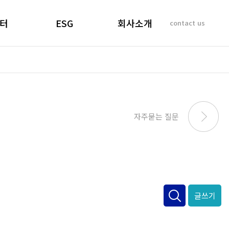
터
ESG
회사소개
contact us
소리
경영선언문
인사말
 질문
경영목표
기업이념
비리제보
ESG 실천
연혁
SUSTAINABILITY
사업개요 및 효과
자주묻는 질문
REPORT
마창대교 사진
오시는 길
글쓰기