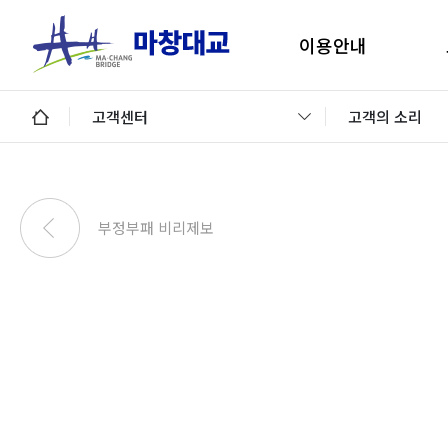
이용안내
마창대교 지리안내
구
고객센터
고객의 소리
통행료안내
미납통행료 납부안내
안
미납요금 조회 및 납부
부정부패 비리제보
이용제한차량
교통정보 및 미납알림
일평균 통행량