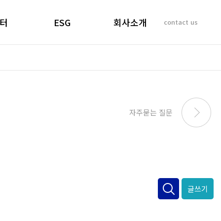
터
ESG
회사소개
contact us
소리
경영선언문
인사말
 질문
경영목표
기업이념
비리제보
ESG 실천
연혁
SUSTAINABILITY
사업개요 및 효과
자주묻는 질문
REPORT
마창대교 사진
오시는 길
글쓰기