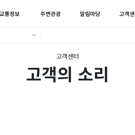
교통정보
주변관광
알림마당
고객센
간별CCTV현황
창원관광
공지사항
고객의 
교통통제정보
경남관광
입찰공고
자주묻는
전운전가이드
언론보도
부정부패 
고객센터
고객의 소리