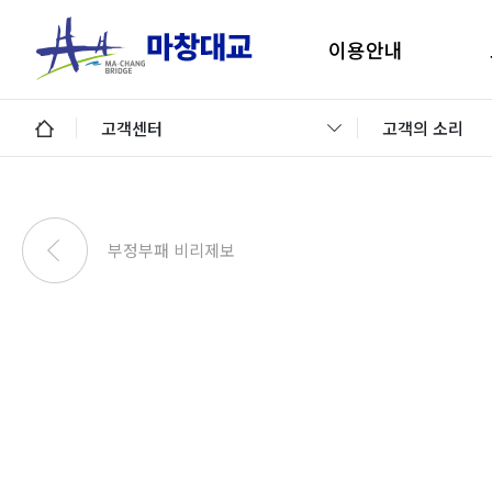
이용안내
마창대교 지리안내
구
고객센터
고객의 소리
통행료안내
미납통행료 납부안내
안
미납요금 조회 및 납부
부정부패 비리제보
이용제한차량
교통정보 및 미납알림
일평균 통행량