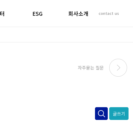
터
ESG
회사소개
contact us
소리
경영선언문
인사말
 질문
경영목표
기업이념
비리제보
ESG 실천
연혁
SUSTAINABILITY
사업개요 및 효과
자주묻는 질문
REPORT
마창대교 사진
오시는 길
글쓰기