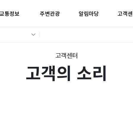
교통정보
주변관광
알림마당
고객센
간별CCTV현황
창원관광
공지사항
고객의 
교통통제정보
경남관광
입찰공고
자주묻는
전운전가이드
언론보도
부정부패 
고객센터
고객의 소리