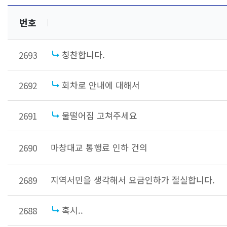
번호
칭찬합니다.
2693
회차로 안내에 대해서
2692
물떨어짐 고쳐주세요
2691
마창대교 통행료 인하 건의
2690
지역서민을 생각해서 요금인하가 절실합니다.
2689
혹시..
2688