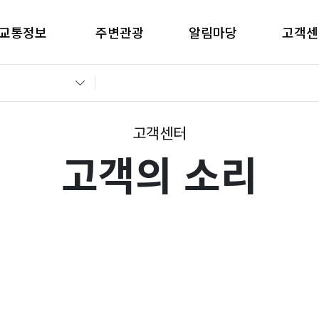
교통정보
주변관광
알림마당
고객센
간별CCTV현황
창원관광
공지사항
고객의 
교통통제정보
경남관광
입찰공고
자주묻는
전운전가이드
언론보도
부정부패 
고객센터
고객의 소리