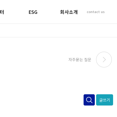
터
ESG
회사소개
contact us
소리
경영선언문
인사말
 질문
경영목표
기업이념
비리제보
ESG 실천
연혁
SUSTAINABILITY
사업개요 및 효과
자주묻는 질문
REPORT
마창대교 사진
오시는 길
글쓰기