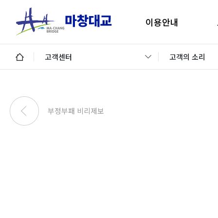
이용안내
마창대교 지리안내
구
고객센터
고객의 소리
통행료안내
미납통행료 납부안내
안
미납요금 조회 및 납부
부정부패 비리제보
이용제한차량
교통정보 및 미납알림
일평균 통행량