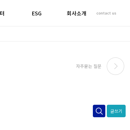
터
ESG
회사소개
contact us
소리
경영선언문
인사말
 질문
경영목표
기업이념
비리제보
ESG 실천
연혁
SUSTAINABILITY
사업개요 및 효과
자주묻는 질문
REPORT
마창대교 사진
오시는 길
글쓰기