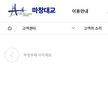
이용안내
마창대교 지리안내
구
고객센터
고객의 소리
통행료안내
미납통행료 납부안내
안
미납요금 조회 및 납부
부정부패 비리제보
이용제한차량
교통정보 및 미납알림
일평균 통행량