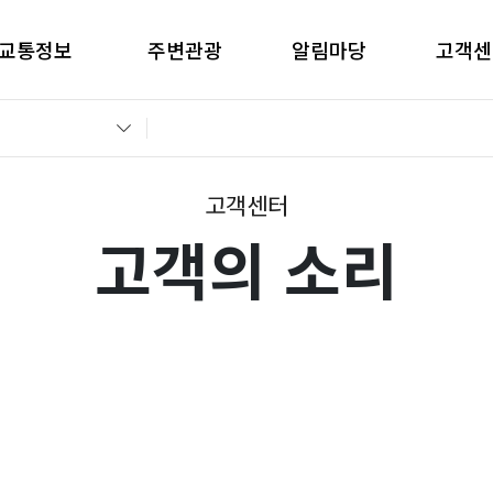
교통정보
주변관광
알림마당
고객센
간별CCTV현황
창원관광
공지사항
고객의 
교통통제정보
경남관광
입찰공고
자주묻는
전운전가이드
언론보도
부정부패 
고객센터
고객의 소리