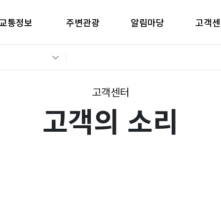
교통정보
주변관광
알림마당
고객센
간별CCTV현황
창원관광
공지사항
고객의 
교통통제정보
경남관광
입찰공고
자주묻는
전운전가이드
언론보도
부정부패 
고객센터
고객의 소리