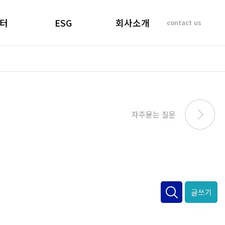
터
ESG
회사소개
contact us
소리
경영선언문
인사말
 질문
경영목표
기업이념
비리제보
ESG 실천
연혁
SUSTAINABILITY
사업개요 및 효과
자주묻는 질문
REPORT
마창대교 사진
오시는 길
글쓰기