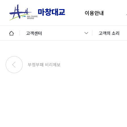
이용안내
마창대교 지리안내
구
고객센터
고객의 소리
통행료안내
미납통행료 납부안내
안
미납요금 조회 및 납부
부정부패 비리제보
이용제한차량
교통정보 및 미납알림
일평균 통행량