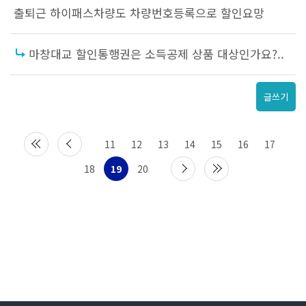
출퇴근 하이패스차량도 차량번호등록으로 할인요망
마창대교 할인통행권은 소득공제 상품 대상인가요?..
글쓰기
11
12
13
14
15
16
17
18
19
20