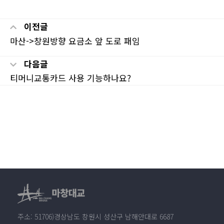
이전글
마산->창원방향 요금소 앞 도로 패임
다음글
티머니교통카드 사용 기능하나요?
주소: 51706)경상남도 창원시 성산구 남해안대로 6687