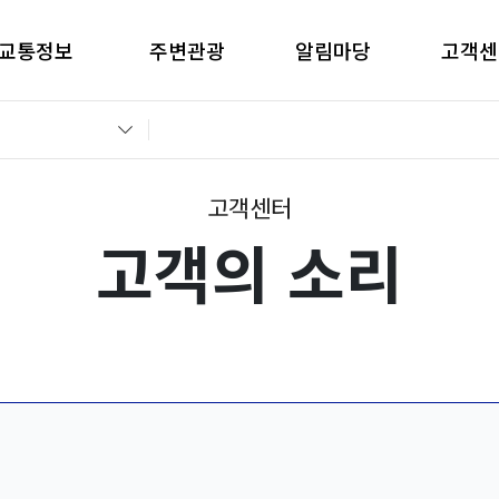
교통정보
주변관광
알림마당
고객센
간별CCTV현황
창원관광
공지사항
고객의 
교통통제정보
경남관광
입찰공고
자주묻는
전운전가이드
언론보도
부정부패 
고객센터
고객의 소리