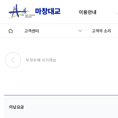
이용안내
마창대교 지리안내
구
고객센터
고객의 소리
통행료안내
미납통행료 납부안내
안
미납요금 조회 및 납부
부정부패 비리제보
이용제한차량
교통정보 및 미납알림
일평균 통행량
미납요금