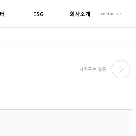
터
ESG
회사소개
contact us
소리
경영선언문
인사말
 질문
경영목표
기업이념
비리제보
ESG 실천
연혁
SUSTAINABILITY
사업개요 및 효과
자주묻는 질문
REPORT
마창대교 사진
오시는 길