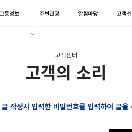
교통정보
주변관광
알림마당
고객센
간별CCTV현황
창원관광
공지사항
고객의 
교통통제정보
경남관광
입찰공고
자주묻는
전운전가이드
언론보도
부정부패 
고객센터
고객의 소리
 글 작성시 입력한 비밀번호를 입력하여 글을 