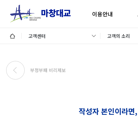
이용안내
마창대교 지리안내
구
고객센터
고객의 소리
통행료안내
미납통행료 납부안내
안
미납요금 조회 및 납부
부정부패 비리제보
이용제한차량
교통정보 및 미납알림
일평균 통행량
작성자 본인이라면,