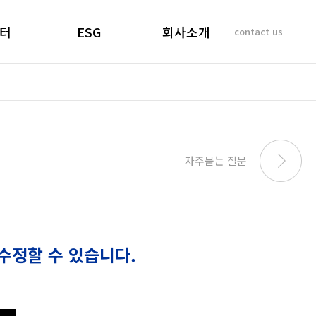
터
ESG
회사소개
contact us
소리
경영선언문
인사말
 질문
경영목표
기업이념
비리제보
ESG 실천
연혁
SUSTAINABILITY
사업개요 및 효과
자주묻는 질문
REPORT
마창대교 사진
오시는 길
수정할 수 있습니다.