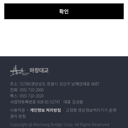
확인
주소: 51706)경상남도 창원시 성산구 남해안대로 6687
전화: 055) 710-2000
팩스: 055) 710-2020
사업자등록번호 608-81-52747 대표 김성환
이용약관
개인정보 처리방침
고정형 영상정보처리기기 운영·
관리 방침
Copyright @ Machang Bridge Corp. All Rights Reserved