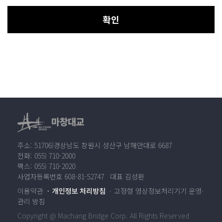
확인
주소: 51706)경상남도 창원시 성산구 남해안대로 6687
전화: 055) 710-2000
팩스: 055) 710-2020
사업자등록번호 608-81-52747 대표 김성환
이용약관
개인정보 처리방침
고정형 영상정보처리기기 운영·
관리 방침
Copyright @ Machang Bridge Corp. All Rights Reserved