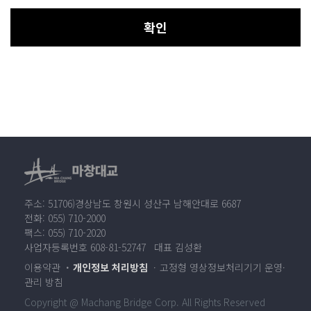
확인
주소: 51706)경상남도 창원시 성산구 남해안대로 6687
전화: 055) 710-2000
팩스: 055) 710-2020
사업자등록번호 608-81-52747 대표 김성환
이용약관
개인정보 처리방침
고정형 영상정보처리기기 운영·
관리 방침
Copyright @ Machang Bridge Corp. All Rights Reserved