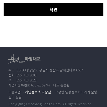
확인
주소: 51706)경상남도 창원시 성산구 남해안대로 6687
전화: 055) 710-2000
팩스: 055) 710-2020
사업자등록번호 608-81-52747 대표 김성환
이용약관
개인정보 처리방침
고정형 영상정보처리기기 운영·
관리 방침
Copyright @ Machang Bridge Corp. All Rights Reserved