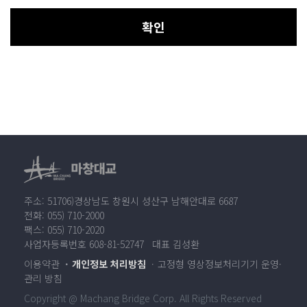
확인
주소: 51706)경상남도 창원시 성산구 남해안대로 6687
전화: 055) 710-2000
팩스: 055) 710-2020
사업자등록번호 608-81-52747 대표 김성환
이용약관
개인정보 처리방침
고정형 영상정보처리기기 운영·
관리 방침
Copyright @ Machang Bridge Corp. All Rights Reserved