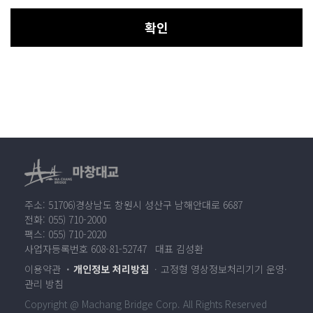
확인
주소: 51706)경상남도 창원시 성산구 남해안대로 6687
전화: 055) 710-2000
팩스: 055) 710-2020
사업자등록번호 608-81-52747 대표 김성환
이용약관
개인정보 처리방침
고정형 영상정보처리기기 운영·
관리 방침
Copyright @ Machang Bridge Corp. All Rights Reserved