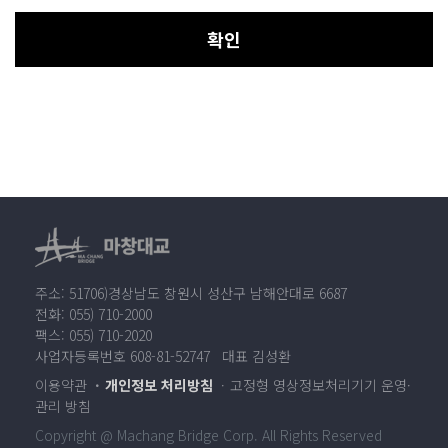
확인
주소: 51706)경상남도 창원시 성산구 남해안대로 6687
전화: 055) 710-2000
팩스: 055) 710-2020
사업자등록번호 608-81-52747 대표 김성환
이용약관
개인정보 처리방침
고정형 영상정보처리기기 운영·
관리 방침
Copyright @ Machang Bridge Corp. All Rights Reserved