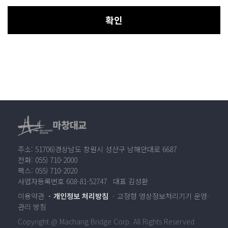
확인
주소: 51706)경상남도 창원시 성산구 남해안대로 6687
전화: 055) 710-2000
팩스: 055) 710-2020
사업자등록번호 608-81-52747 대표 김성환
이용약관
개인정보 처리방침
고정형 영상정보처리기기 운영·
관리 방침
Copyright @ Machang Bridge Corp. All Rights Reserved