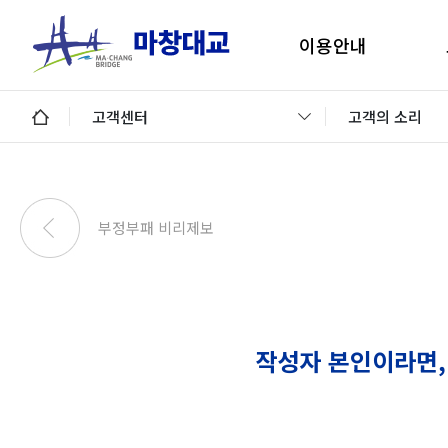
이용안내
마창대교 지리안내
구
고객센터
고객의 소리
통행료안내
미납통행료 납부안내
안
미납요금 조회 및 납부
부정부패 비리제보
이용제한차량
교통정보 및 미납알림
일평균 통행량
작성자 본인이라면,