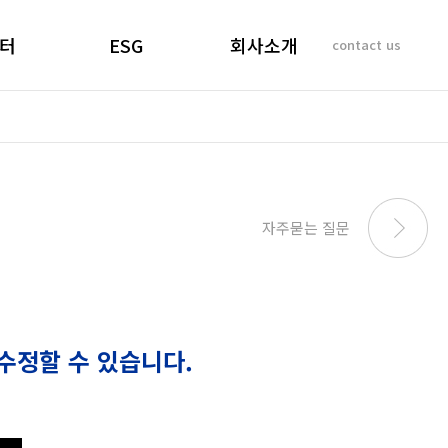
터
ESG
회사소개
contact us
소리
경영선언문
인사말
 질문
경영목표
기업이념
비리제보
ESG 실천
연혁
SUSTAINABILITY
사업개요 및 효과
자주묻는 질문
REPORT
마창대교 사진
오시는 길
수정할 수 있습니다.