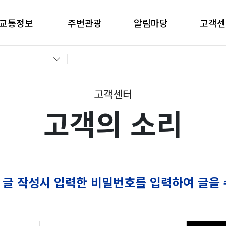
교통정보
주변관광
알림마당
고객센
간별CCTV현황
창원관광
공지사항
고객의 
교통통제정보
경남관광
입찰공고
자주묻는
전운전가이드
언론보도
부정부패 
고객센터
고객의 소리
 글 작성시 입력한 비밀번호를 입력하여 글을 