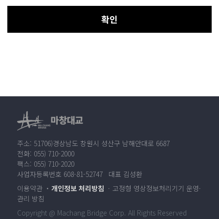
확인
주소: 51706)경상남도 창원시 성산구 남해안대로 6687
전화: 055) 710-2000
팩스: 055) 710-2020
사업자등록번호 608-81-52747 대표 김성환
이용약관
개인정보 처리방침
고정형 영상정보처리기기 운영·
관리 방침
Copyright @ Machang Bridge Corp. All Rights Reserved