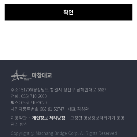
확인
주소: 51706)경상남도 창원시 성산구 남해안대로 6687
전화: 055) 710-2000
팩스: 055) 710-2020
사업자등록번호 608-81-52747 대표 김성환
이용약관
개인정보 처리방침
고정형 영상정보처리기기 운영·
관리 방침
Copyright @ Machang Bridge Corp. All Rights Reserved