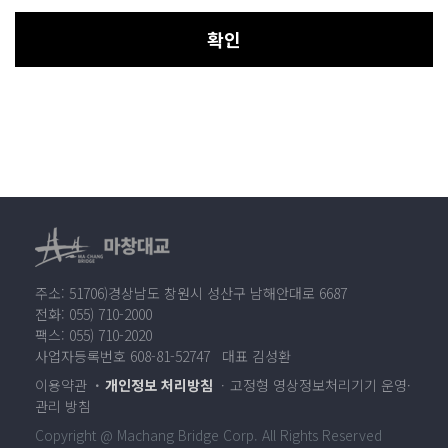
확인
주소: 51706)경상남도 창원시 성산구 남해안대로 6687
전화: 055) 710-2000
팩스: 055) 710-2020
사업자등록번호 608-81-52747 대표 김성환
이용약관
개인정보 처리방침
고정형 영상정보처리기기 운영·
관리 방침
Copyright @ Machang Bridge Corp. All Rights Reserved