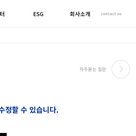
터
ESG
회사소개
contact us
소리
경영선언문
인사말
 질문
경영목표
기업이념
비리제보
ESG 실천
연혁
SUSTAINABILITY
사업개요 및 효과
자주묻는 질문
REPORT
마창대교 사진
오시는 길
수정할 수 있습니다.