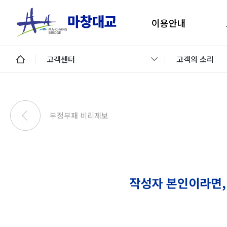
이용안내
마창대교 지리안내
구
고객센터
고객의 소리
통행료안내
미납통행료 납부안내
안
미납요금 조회 및 납부
부정부패 비리제보
이용제한차량
교통정보 및 미납알림
일평균 통행량
작성자 본인이라면,