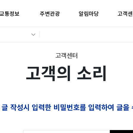
교통정보
주변관광
알림마당
고객센
간별CCTV현황
창원관광
공지사항
고객의 
교통통제정보
경남관광
입찰공고
자주묻는
전운전가이드
언론보도
부정부패 
고객센터
고객의 소리
 글 작성시 입력한 비밀번호를 입력하여 글을 