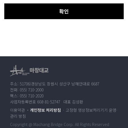
확인
주소: 51706)경상남도 창원시 성산구 남해안대로 6687
전화: 055) 710-2000
팩스: 055) 710-2020
사업자등록번호 608-81-52747 대표 김성환
이용약관
개인정보 처리방침
고정형 영상정보처리기기 운영·
관리 방침
Copyright @ Machang Bridge Corp. All Rights Reserved