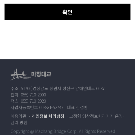
확인
주소: 51706)경상남도 창원시 성산구 남해안대로 6687
전화: 055) 710-2000
팩스: 055) 710-2020
사업자등록번호 608-81-52747 대표 김성환
이용약관
개인정보 처리방침
고정형 영상정보처리기기 운영·
관리 방침
Copyright @ Machang Bridge Corp. All Rights Reserved