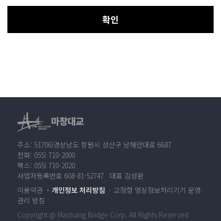
확인
주소: 51706)경상남도 창원시 성산구 남해안대로 6687
전화: 055) 710-2000
팩스: 055) 710-2020
사업자등록번호 608-81-52747 대표 김성환
이용약관
개인정보 처리방침
고정형 영상정보처리기기 운영·
관리 방침
Copyright @ Machang Bridge Corp. All Rights Reserved