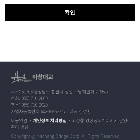
확인
주소: 51706)경상남도 창원시 성산구 남해안대로 6687
전화: 055) 710-2000
팩스: 055) 710-2020
사업자등록번호 608-81-52747 대표 김성환
이용약관
개인정보 처리방침
고정형 영상정보처리기기 운영·
관리 방침
Copyright @ Machang Bridge Corp. All Rights Reserved