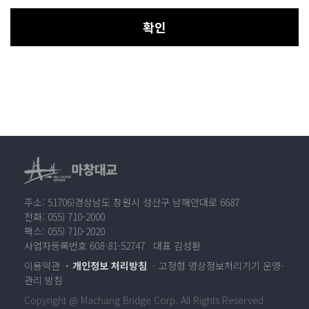
확인
주소: 51706)경상남도 창원시 성산구 남해안대로 6687
전화: 055) 710-2000
팩스: 055) 710-2020
사업자등록번호 608-81-52747 대표 김성환
이용약관
개인정보 처리방침
고정형 영상정보처리기기 운영·
관리 방침
Copyright @ Machang Bridge Corp. All Rights Reserved