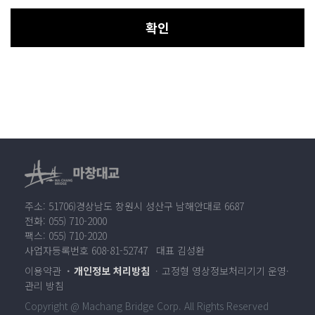
확인
주소: 51706)경상남도 창원시 성산구 남해안대로 6687
전화: 055) 710-2000
팩스: 055) 710-2020
사업자등록번호 608-81-52747 대표 김성환
이용약관
개인정보 처리방침
고정형 영상정보처리기기 운영·
관리 방침
Copyright @ Machang Bridge Corp. All Rights Reserved