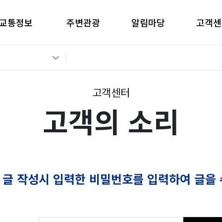
교통정보
주변관광
알림마당
고객센
간별CCTV현황
창원관광
공지사항
고객의 
교통통제정보
경남관광
입찰공고
자주묻는
전운전가이드
언론보도
부정부패 
고객센터
고객의 소리
 글 작성시 입력한 비밀번호를 입력하여 글을 