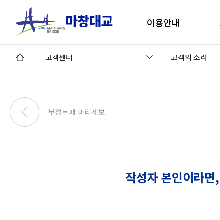
이용안내
마창대교 지리안내
구
고객센터
고객의 소리
통행료안내
미납통행료 납부안내
안
미납요금 조회 및 납부
부정부패 비리제보
이용제한차량
교통정보 및 미납알림
일평균 통행량
작성자 본인이라면,