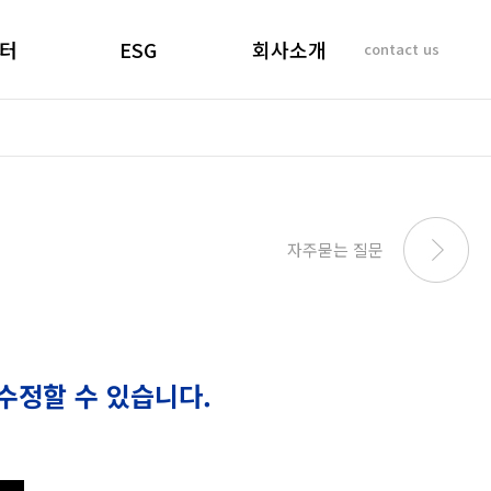
터
ESG
회사소개
contact us
소리
경영선언문
인사말
 질문
경영목표
기업이념
비리제보
ESG 실천
연혁
SUSTAINABILITY
사업개요 및 효과
자주묻는 질문
REPORT
마창대교 사진
오시는 길
수정할 수 있습니다.