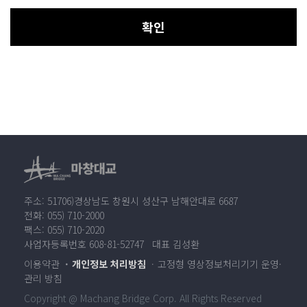
확인
주소: 51706)경상남도 창원시 성산구 남해안대로 6687
전화: 055) 710-2000
팩스: 055) 710-2020
사업자등록번호 608-81-52747 대표 김성환
이용약관
개인정보 처리방침
고정형 영상정보처리기기 운영·
관리 방침
Copyright @ Machang Bridge Corp. All Rights Reserved