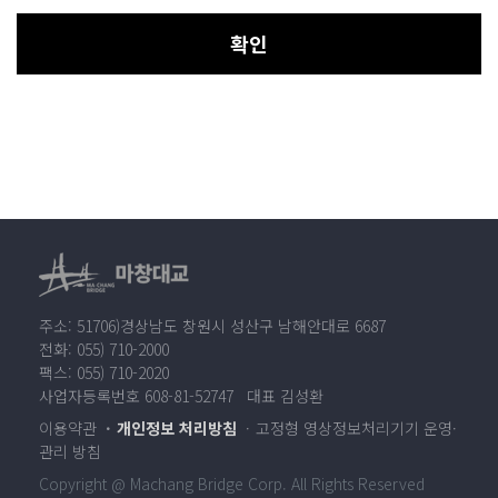
확인
주소: 51706)경상남도 창원시 성산구 남해안대로 6687
전화: 055) 710-2000
팩스: 055) 710-2020
사업자등록번호 608-81-52747 대표 김성환
이용약관
개인정보 처리방침
고정형 영상정보처리기기 운영·
관리 방침
Copyright @ Machang Bridge Corp. All Rights Reserved