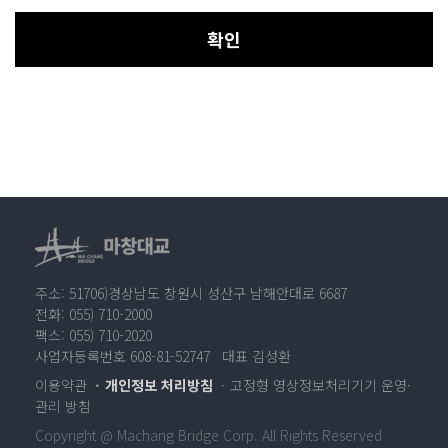
확인
주소: 51706)경상남도 창원시 성산구 남해안대로 6687
전화: 055) 710-2000
팩스: 055) 710-2020
사업자등록번호 608-81-52747 대표 김성환
이용약관
개인정보 처리방침
고정형 영상정보처리기기 운영·
관리 방침
Copyright @ Machang Bridge Corp. All Rights Reserved