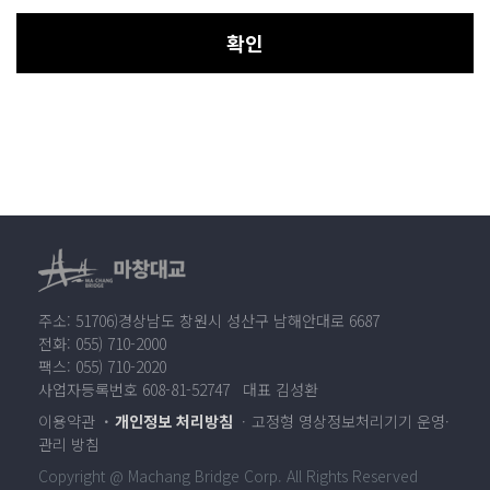
확인
주소: 51706)경상남도 창원시 성산구 남해안대로 6687
전화: 055) 710-2000
팩스: 055) 710-2020
사업자등록번호 608-81-52747 대표 김성환
이용약관
개인정보 처리방침
고정형 영상정보처리기기 운영·
관리 방침
Copyright @ Machang Bridge Corp. All Rights Reserved