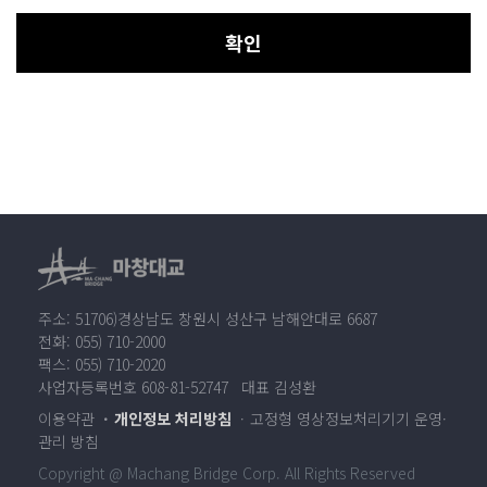
확인
주소: 51706)경상남도 창원시 성산구 남해안대로 6687
전화: 055) 710-2000
팩스: 055) 710-2020
사업자등록번호 608-81-52747 대표 김성환
이용약관
개인정보 처리방침
고정형 영상정보처리기기 운영·
관리 방침
Copyright @ Machang Bridge Corp. All Rights Reserved