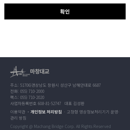
확인
주소: 51706)경상남도 창원시 성산구 남해안대로 6687
전화: 055) 710-2000
팩스: 055) 710-2020
사업자등록번호 608-81-52747 대표 김성환
이용약관
개인정보 처리방침
고정형 영상정보처리기기 운영·
관리 방침
Copyright @ Machang Bridge Corp. All Rights Reserved