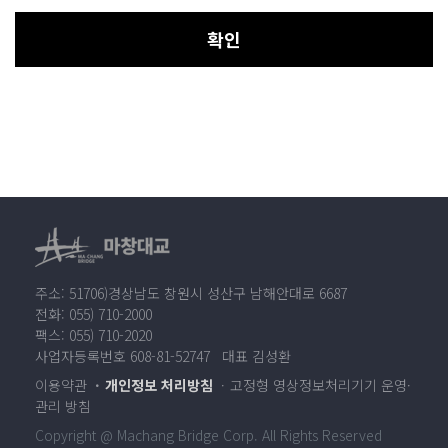
확인
주소: 51706)경상남도 창원시 성산구 남해안대로 6687
전화: 055) 710-2000
팩스: 055) 710-2020
사업자등록번호 608-81-52747 대표 김성환
이용약관
개인정보 처리방침
고정형 영상정보처리기기 운영·
관리 방침
Copyright @ Machang Bridge Corp. All Rights Reserved