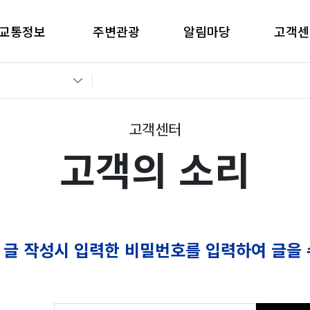
교통정보
주변관광
알림마당
고객센
간별CCTV현황
창원관광
공지사항
고객의 
교통통제정보
경남관광
입찰공고
자주묻는
전운전가이드
언론보도
부정부패 
고객센터
고객의 소리
 글 작성시 입력한 비밀번호를 입력하여 글을 