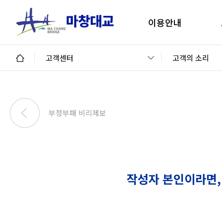
이용안내
마창대교 지리안내
구
고객센터
고객의 소리
통행료안내
미납통행료 납부안내
안
미납요금 조회 및 납부
부정부패 비리제보
이용제한차량
교통정보 및 미납알림
일평균 통행량
작성자 본인이라면,