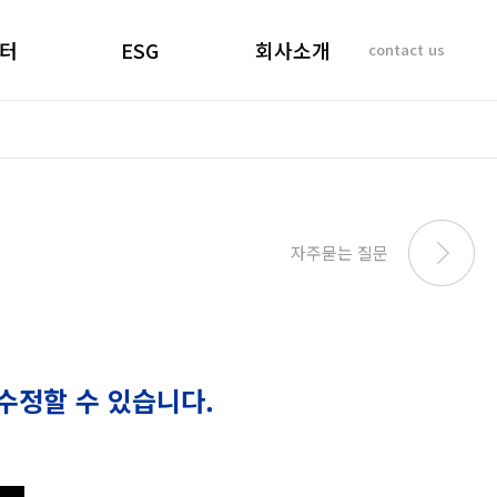
터
ESG
회사소개
contact us
소리
경영선언문
인사말
 질문
경영목표
기업이념
비리제보
ESG 실천
연혁
SUSTAINABILITY
사업개요 및 효과
자주묻는 질문
REPORT
마창대교 사진
오시는 길
수정할 수 있습니다.