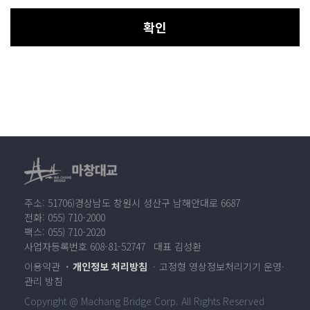
확인
주소: 51706)경상남도 창원시 성산구 남해안대로 6687
전화: 055) 710-2000
팩스: 055) 710-2020
사업자등록번호 608-81-52747 대표 김성환
이용약관
개인정보 처리방침
고정형 영상정보처리기기 운영·
관리 방침
Copyright @ Machang Bridge Corp. All Rights Reserved