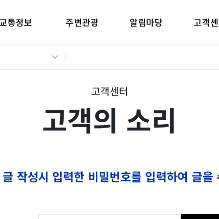
교통정보
주변관광
알림마당
고객센
간별CCTV현황
창원관광
공지사항
고객의 
교통통제정보
경남관광
입찰공고
자주묻는
전운전가이드
언론보도
부정부패 
고객센터
고객의 소리
 글 작성시 입력한 비밀번호를 입력하여 글을 