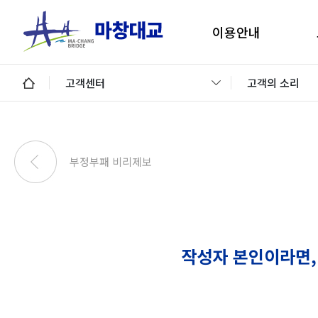
이용안내
마창대교 지리안내
구
고객센터
고객의 소리
통행료안내
미납통행료 납부안내
안
미납요금 조회 및 납부
부정부패 비리제보
이용제한차량
교통정보 및 미납알림
일평균 통행량
작성자 본인이라면,