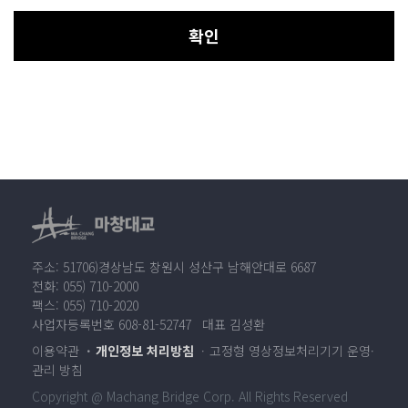
확인
주소: 51706)경상남도 창원시 성산구 남해안대로 6687
전화: 055) 710-2000
팩스: 055) 710-2020
사업자등록번호 608-81-52747 대표 김성환
이용약관
개인정보 처리방침
고정형 영상정보처리기기 운영·
관리 방침
Copyright @ Machang Bridge Corp. All Rights Reserved