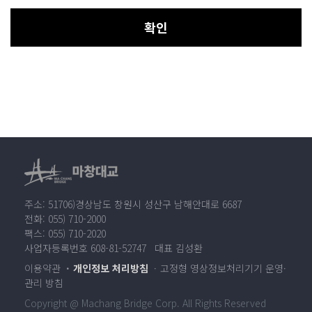
확인
주소: 51706)경상남도 창원시 성산구 남해안대로 6687
전화: 055) 710-2000
팩스: 055) 710-2020
사업자등록번호 608-81-52747 대표 김성환
이용약관
개인정보 처리방침
고정형 영상정보처리기기 운영·
관리 방침
Copyright @ Machang Bridge Corp. All Rights Reserved