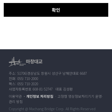
확인
주소: 51706)경상남도 창원시 성산구 남해안대로 6687
전화: 055) 710-2000
팩스: 055) 710-2020
사업자등록번호 608-81-52747 대표 김성환
이용약관
개인정보 처리방침
고정형 영상정보처리기기 운영·
관리 방침
Copyright @ Machang Bridge Corp. All Rights Reserved