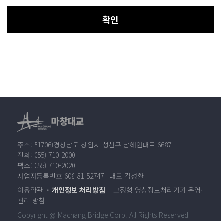
확인
주소: 51706)경상남도 창원시 성산구 남해안대로 6687
전화: 055) 710-2000
팩스: 055) 710-2020
사업자등록번호 608-81-52747 대표 김성환
이용약관
개인정보 처리방침
고정형 영상정보처리기기 운영·
관리 방침
Copyright @ Machang Bridge Corp. All Rights Reserved