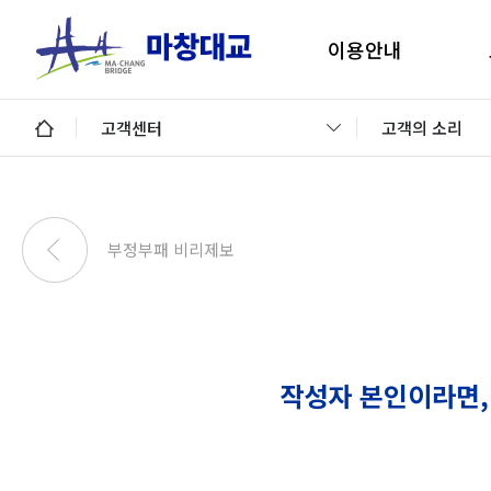
이용안내
마창대교 지리안내
구
고객센터
고객의 소리
통행료안내
미납통행료 납부안내
안
미납요금 조회 및 납부
부정부패 비리제보
이용제한차량
교통정보 및 미납알림
일평균 통행량
작성자 본인이라면,