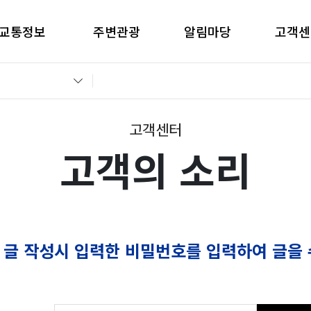
교통정보
주변관광
알림마당
고객센
간별CCTV현황
창원관광
공지사항
고객의 
교통통제정보
경남관광
입찰공고
자주묻는
전운전가이드
언론보도
부정부패 
고객센터
고객의 소리
 글 작성시 입력한 비밀번호를 입력하여 글을 