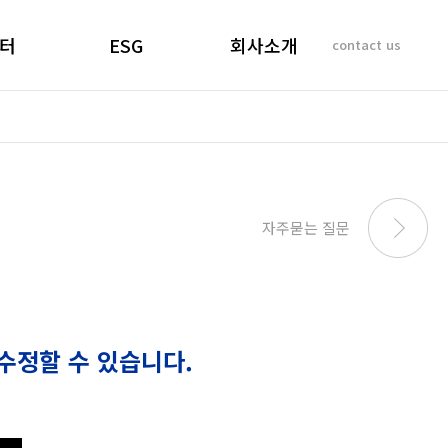
터
ESG
회사소개
contact us
소리
경영선언문
인사말
 질문
경영목표
기업이념
비리제보
ESG 실천
연혁
SUSTAINABILITY
사업개요 및 효과
자주묻는 질문
REPORT
마창대교 사진
오시는 길
수정할 수 있습니다.