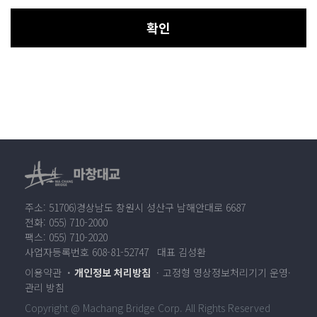
확인
주소: 51706)경상남도 창원시 성산구 남해안대로 6687
전화: 055) 710-2000
팩스: 055) 710-2020
사업자등록번호 608-81-52747 대표 김성환
이용약관
개인정보 처리방침
고정형 영상정보처리기기 운영·
관리 방침
Copyright @ Machang Bridge Corp. All Rights Reserved