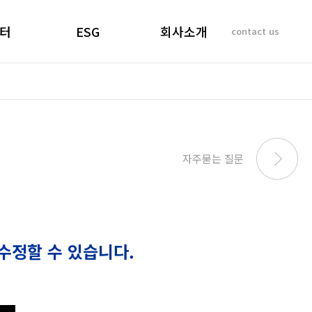
터
ESG
회사소개
contact us
소리
경영선언문
인사말
 질문
경영목표
기업이념
비리제보
ESG 실천
연혁
SUSTAINABILITY
사업개요 및 효과
자주묻는 질문
REPORT
마창대교 사진
오시는 길
수정할 수 있습니다.