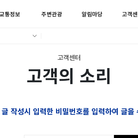
교통정보
주변관광
알림마당
고객센
간별CCTV현황
창원관광
공지사항
고객의 
교통통제정보
경남관광
입찰공고
자주묻는
전운전가이드
언론보도
부정부패 
고객센터
고객의 소리
 글 작성시 입력한 비밀번호를 입력하여 글을 