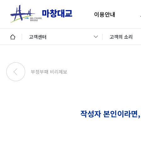
이용안내
마창대교 지리안내
구
고객센터
고객의 소리
통행료안내
미납통행료 납부안내
안
미납요금 조회 및 납부
부정부패 비리제보
이용제한차량
교통정보 및 미납알림
일평균 통행량
작성자 본인이라면,