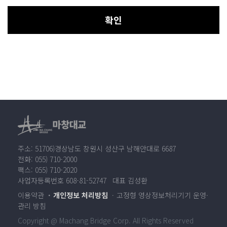
확인
주소: 51706)경상남도 창원시 성산구 남해안대로 6687
전화: 055) 710-2000
팩스: 055) 710-2020
사업자등록번호 608-81-52747 대표 김성환
이용약관
개인정보 처리방침
고정형 영상정보처리기기 운영·
관리 방침
Copyright @ Machang Bridge Corp. All Rights Reserved