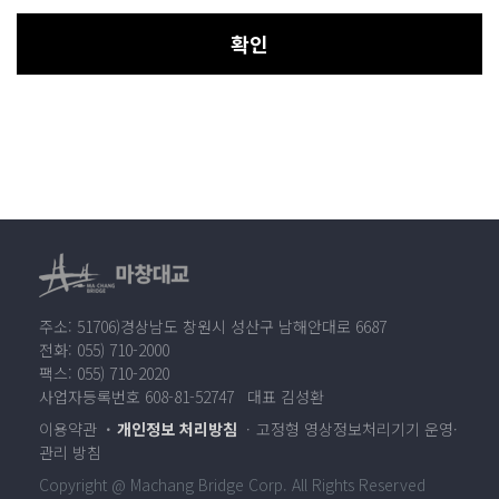
확인
주소: 51706)경상남도 창원시 성산구 남해안대로 6687
전화: 055) 710-2000
팩스: 055) 710-2020
사업자등록번호 608-81-52747 대표 김성환
이용약관
개인정보 처리방침
고정형 영상정보처리기기 운영·
관리 방침
Copyright @ Machang Bridge Corp. All Rights Reserved